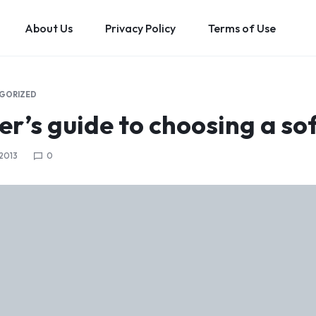
About Us
Privacy Policy
Terms of Use
GORIZED
er’s guide to choosing a so
 2013
0