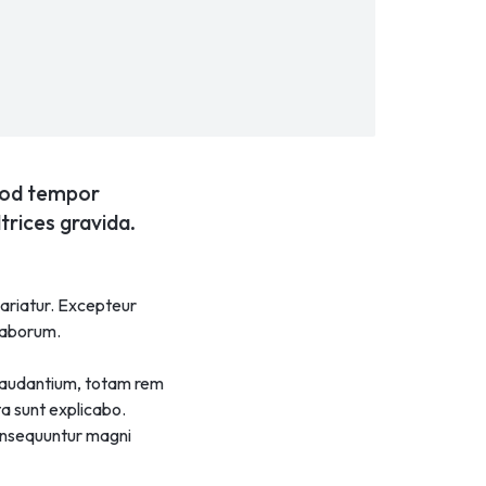
smod tempor
trices gravida.
 pariatur. Excepteur
 laborum.
 laudantium, totam rem
ta sunt explicabo.
consequuntur magni