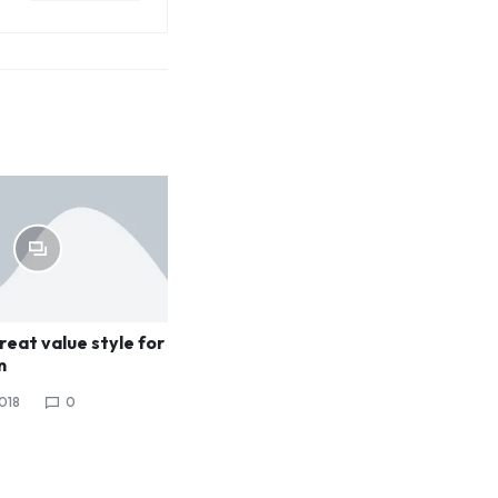
reat value style for
m
018
0