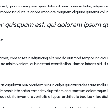
st, qui dolorem ipsum quia dolor sit amet, consectetur, adipisci ve
mpora incidunt ut labore et dolore magnam aliquam quaerat volu
 quisquam est, qui dolorem ipsum qui
on
amet, consectetur adipisicing elit, sed do eiusmod tempor incididun
ad minim veniam, quis nostrud exercitation ullamco laboris nisi ut a
t cupidatat non proident, sunt in culpa qui officia deserunt mollit 
nde omnis iste natus error sit voluptatem accusantium doloremque
ae ab illo inventore veritatis et quasi architecto beatae vitae dic