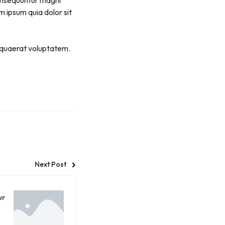
consequuntur magni
m ipsum quia dolor sit
 quaerat voluptatem.
Next Post
ur