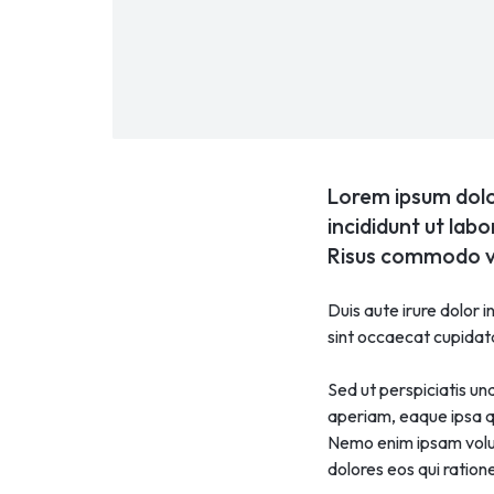
Lorem ipsum dolor
incididunt ut lab
Risus commodo vi
Duis aute irure dolor i
sint occaecat cupidatat
Sed ut perspiciatis u
aperiam, eaque ipsa qu
Nemo enim ipsam volup
dolores eos qui ration