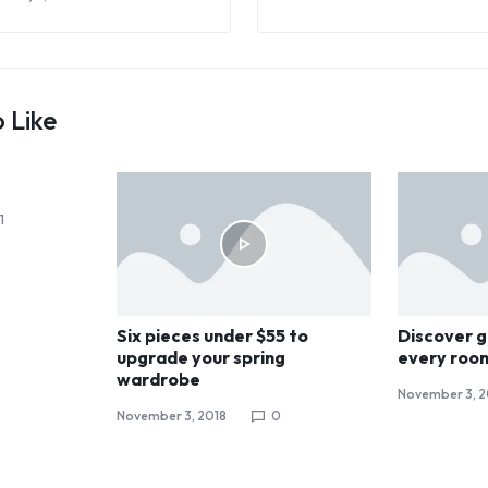
 Like
1
Six pieces under $55 to
Discover g
upgrade your spring
every roo
wardrobe
November 3, 2
November 3, 2018
0