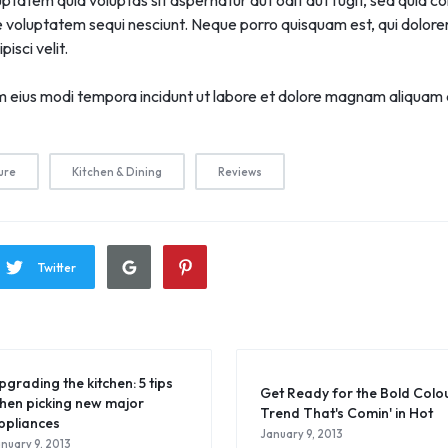
tatem quia voluptas sit aspernatur aut odit aut fugit, sed quia 
e voluptatem sequi nesciunt. Neque porro quisquam est, qui dolore
isci velit.
 eius modi tempora incidunt ut labore et dolore magnam aliquam
ure
Kitchen & Dining
Reviews
Twitter
pgrading the kitchen: 5 tips
Get Ready for the Bold Colo
hen picking new major
Trend That's Comin' in Hot
ppliances
January 9, 2013
nuary 9, 2013