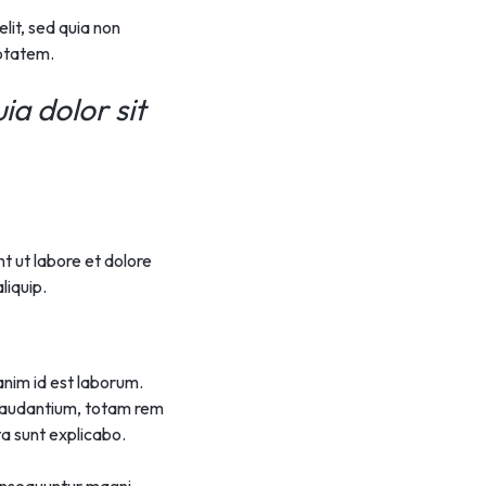
lit, sed quia non
ptatem.
a dolor sit
t ut labore et dolore
liquip.
anim id est laborum.
 laudantium, totam rem
ta sunt explicabo.