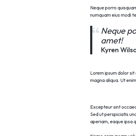
Neque porro quisquam e
numquam eius modi te
Neque por
amet!
Kyren Wils
Lorem ipsum dolor sit 
magna aliqua. Ut enim 
Excepteur sint occaeca
Sed ut perspiciatis u
aperiam, eaque ipsa qu