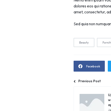
Nemo enim ipsam volup
dolores eos qui ration
amet, consectetur, adip
Sed quia non numquam
Beauty
Furnit
Facebook
Previous Post
U
w
a
Ja