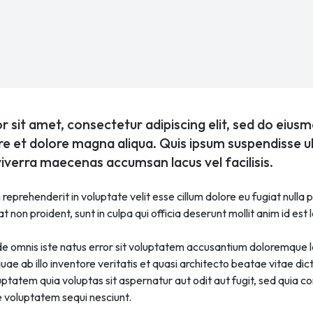
 sit amet, consectetur adipiscing elit, sed do eiu
ore et dolore magna aliqua. Quis ipsum suspendisse ul
verra maecenas accumsan lacus vel facilisis.
n reprehenderit in voluptate velit esse cillum dolore eu fugiat nulla
 non proident, sunt in culpa qui officia deserunt mollit anim id est
nde omnis iste natus error sit voluptatem accusantium doloremque
ae ab illo inventore veritatis et quasi architecto beatae vitae dic
tatem quia voluptas sit aspernatur aut odit aut fugit, sed quia 
e voluptatem sequi nesciunt.